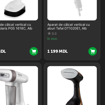
de călcat vertical cu
Aparat de călcat vertical cu
olaris PGS 1618C, Alb
aburi Tefal DT1020E1, Alb
0.0
în stoc
DL
1 199
MDL