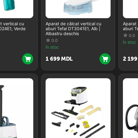
t vertical cu
Aparat de călcat vertical cu
Aparat 
2024E1, Verde
aburi Tefal DT3041E1, Alb |
aburi T
Albastru deschis
0.0
0.0
în stoc
în stoc
1 699
MDL
2 199