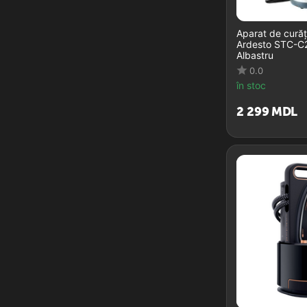
Aparat de curăț
Ardesto STC-C2
Albastru
0.0
în stoc
2 299
MDL