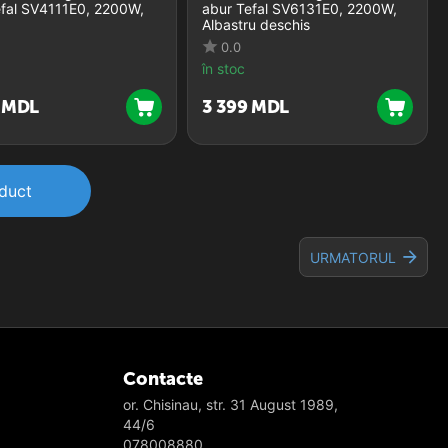
efal SV4111E0, 2200W,
abur Tefal SV6131E0, 2200W,
Albastru deschis
0.0
în stoc
MDL
3 399
MDL
duct
URMATORUL
Contacte
or. Chisinau, str. 31 August 1989,
44/6
078008880