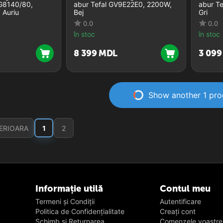
SG8140/80,
abur Tefal GV9E22E0, 2200W,
abur T
 Auriu
Bej
Gri
0.0
0.0
în stoc
în stoc
8 399
MDL
3 099
Show another 1 pro
ERIOARA
1
2
Informație utilă
Contul meu
Termeni și Condiții
Autentificare
Politica de Confidențialitate
Creați cont
Schimb și Returnarea
Сomenzele voastre