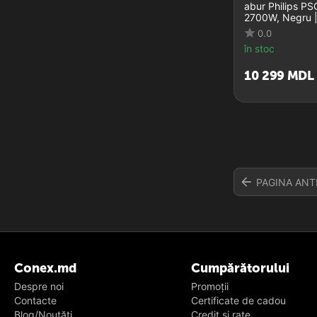
abur Philips P
2700W, Negru |
0.0
în stoc
10 299
MDL
PAGINA ANT
Conex.md
Cumpărătorului
Despre noi
Promoții
Contacte
Certificate de cadou
Blog/Noutăți
Credit și rate