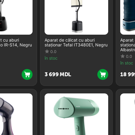
t cu aburi
Aparat de călcat cu aburi
Aparat 
to IR-S14, Negru
staționar Tefal IT3480E1, Negru
stațion
Albastr
0.0
0.0
în stoc
în stoc
3 699
MDL
18 99