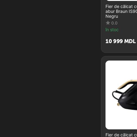
Fier de călcat 
abur Braun IS
Negru
0.0
în stoc
10 999
MDL
Fier de călcat 