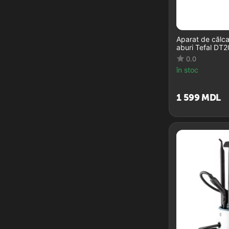
Aparat de călca
aburi Tefal DT
0.0
în stoc
1 599
MDL