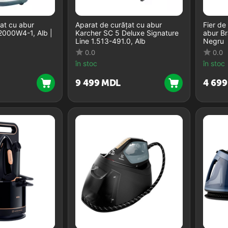
at cu abur
Aparat de curățat cu abur
Fier de
000W4-1, Alb |
Karcher SC 5 Deluxe Signature
abur B
Line 1.513-491.0, Alb
Negru
0.0
0.0
în stoc
în stoc
9 499
MDL
4 699