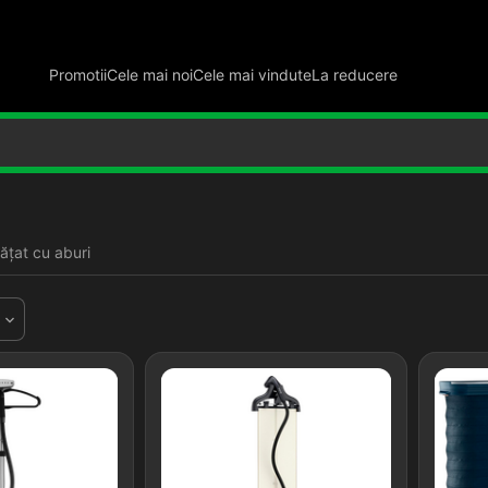
Promotii
Cele mai noi
Cele mai vindute
La reducere
ățat cu aburi
d