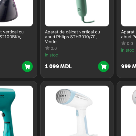
t vertical cu
Aparat de călcat vertical cu
Aparat 
GS2100BKV,
aburi Philips STH3010/70,
aburi P
Verde
0.0
0.0
în stoc
în stoc
1 099
MDL
‍999‍
M