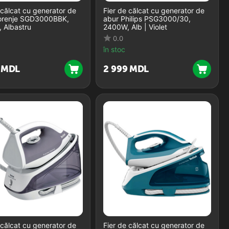
 călcat cu generator de
Fier de călcat cu generator de
orenje SGD3000BBK,
abur Philips PSG3000/30,
 Albastru
2400W, Alb | Violet
0.0
în stoc
MDL
2 999
MDL
 călcat cu generator de
Fier de călcat cu generator de