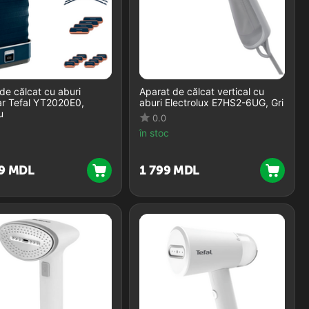
de călcat cu aburi
Aparat de călcat vertical cu
ar Tefal YT2020E0,
aburi Electrolux E7HS2-6UG, Gri
u
0.0
în stoc
9
MDL
1 799
MDL