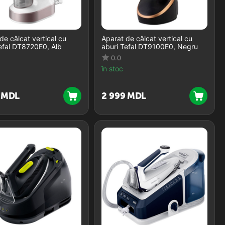
de călcat vertical cu
Aparat de călcat vertical cu
efal DT8720E0, Alb
aburi Tefal DT9100E0, Negru
0.0
în stoc
MDL
2 999
MDL