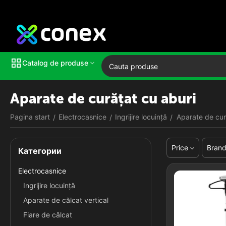
Catalog de produse
Aparate de curățat cu aburi
Pagina start
Electrocasnice
Ingrijire locuinţă
Aparate de cur
/
/
/
Price
Bran
Категории
Electrocasnice
Ingrijire locuinţă
Aparate de călcat vertical
Fiare de călcat