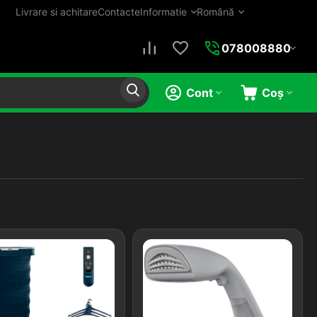
Livrare si achitare
Contacte
Informatie
Română
078008880
Cont
Coș