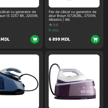
 călcat cu generator de
Fier de călcat cu generator de
raun IS 3257 BK, 2200W,
abur Braun IS7282BL, 2700W,
Albastru | Alb
0.0
în stoc
MDL
6 899
MDL