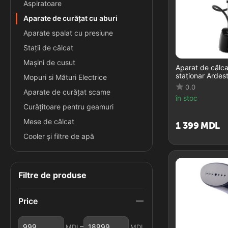
Aspiratoare
Aparate de curățat cu aburi
Aparate spalat cu presiune
Stații de călcat
Maşini de cusut
Aparat de călca
staționar Ardes
Mopuri si Mături Electrice
0.0
Aparate de curăţat scame
în stoc
Curăţitoare pentru geamuri
Mese de călcat
1 399
MDL
Cooler și filtre de apă
Filtre de produse
Price
–
MDL
MDL