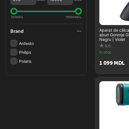
999
MDL
18999
MDL
Aparat de călca
Brand
aburi Gorenje 
Negru | Violet
Ardesto
0.0
în stoc
Philips
Polaris
1 099
MDL