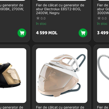
cu generator de
Fier de călcat cu generator de
Fier de
9090BK, 2700W,
abur Electrolux E8ST2-8OG,
abur G
2400W, Negru
3000W,
0.0
0.0
în stoc
în stoc
4 599
MDL
3 499
cu generator de
Fier de călcat cu generator de
Fier de