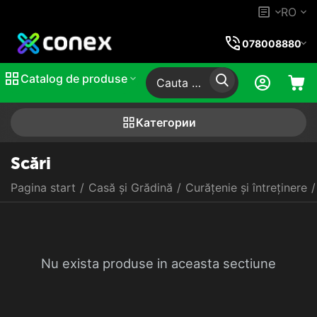
RO
078008880
Catalog de produse
Категории
Scări
Pagina start
/
Casă și Grădină
/
Curățenie și întreținere
/
Nu exista produse in aceasta sectiune