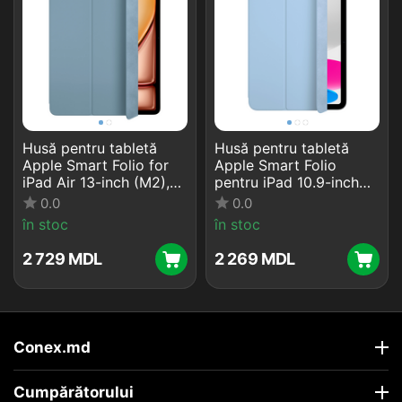
Husă pentru tabletă
Husă pentru tabletă
Apple Smart Folio for
Apple Smart Folio
iPad Air 13-inch (M2),
pentru iPad 10.9-inch
Denim
(11th,10th gen.), 10,9",
0.0
0.0
Poliuretan, Sky
în stoc
în stoc
2 729
MDL
2 269
MDL
Conex.md
Cumpărătorului