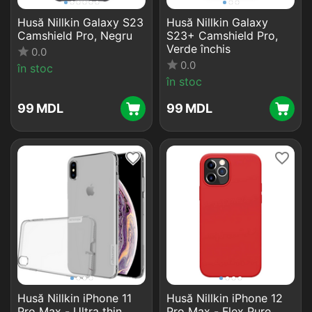
Husă Nillkin Galaxy S23
Husă Nillkin Galaxy
Camshield Pro, Negru
S23+ Camshield Pro,
Verde închis
0.0
0.0
în stoc
în stoc
‍99‍
MDL
‍99‍
MDL
Husă Nillkin iPhone 11
Husă Nillkin iPhone 12
Pro Max - Ultra thin
Pro Max - Flex Pure,