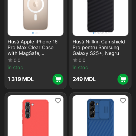
Husă Apple iPhone 16
Husă Nillkin Camshield
Pro Max Clear Case
Pro pentru Samsung
with MagSafe,
Galaxy S25+, Negru
Transparent
0.0
0.0
în stoc
în stoc
1 319
MDL
‍249‍
MDL