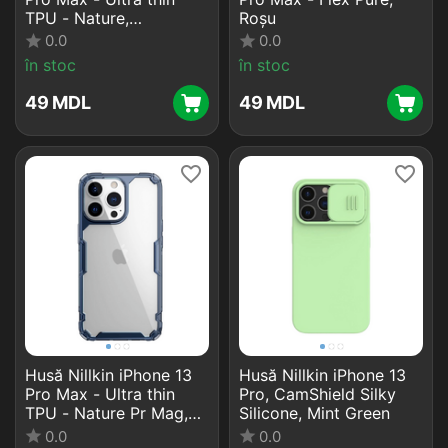
TPU - Nature,
Roșu
Transparent
0.0
0.0
în stoc
în stoc
‍49‍
MDL
‍49‍
MDL
Husă Nillkin iPhone 13
Husă Nillkin iPhone 13
Pro Max - Ultra thin
Pro, CamShield Silky
TPU - Nature Pr Mag,
Silicone, Mint Green
Albastru
0.0
0.0