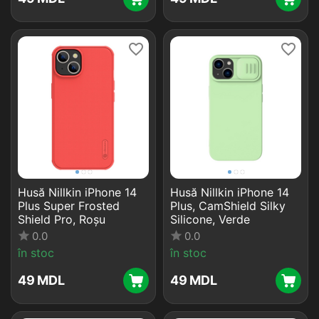
Husă Nillkin iPhone 14
Husă Nillkin iPhone 14
Plus Super Frosted
Plus, CamShield Silky
Shield Pro, Roșu
Silicone, Verde
0.0
0.0
în stoc
în stoc
‍49‍
MDL
‍49‍
MDL