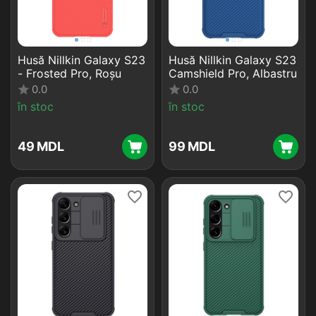
Husă Nillkin Galaxy S23
Husă Nillkin Galaxy S23
- Frosted Pro, Roșu
Camshield Pro, Albastru
0.0
0.0
în stoc
în stoc
‍49‍
MDL
‍99‍
MDL