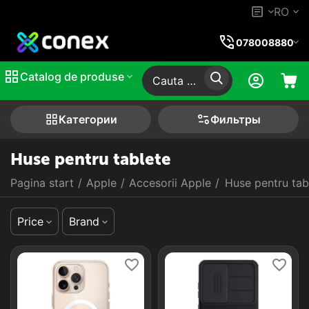
RO
078008880
Catalog de produse
Категории
Фильтры
Huse pentru tablete
Pagina start
/
Apple
/
Accesorii Apple
/
Huse pentru tab
Price
Brand