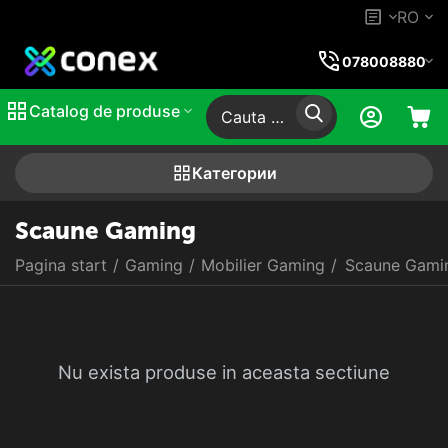
RO
078008880
Catalog de produse
Категории
Scaune Gaming
Pagina start
/
Gaming
/
Mobilier Gaming
/
Scaune Gami
Nu exista produse in aceasta sectiune