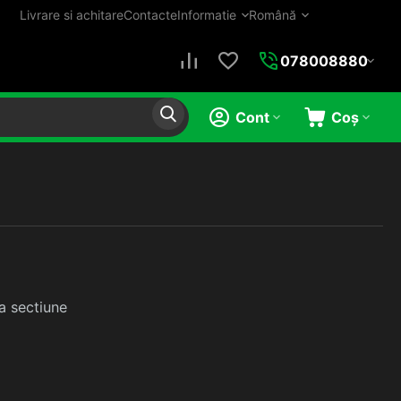
Livrare si achitare
Contacte
Informatie
Română
078008880
Cont
Coș
a sectiune