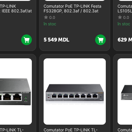
 TP-LINK
Comutator PoE TP-LINK Festa
Comuta
IEEE 802.3af/at
FS328GP, 802.3af / 802.3at
LS105L
0.0
0.0
în stoc
în stoc
5 549
MDL
‍629‍
M
TP-LINK TL-
Comutator PoE TP-LINK TL-
Comuta