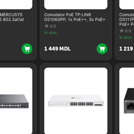
E MERCUSYS
Comutator PoE TP-LINK
Comuta
E 802.3af/at
DS106GPP, 1x PoE++, 3x PoE+
DS111P,
PoE+ P
0.0
0.0
în stoc
în stoc
1 449
MDL
1 219