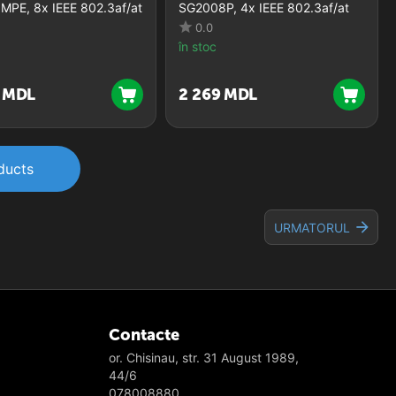
MPE, 8x IEEE 802.3af/at
SG2008P, 4x IEEE 802.3af/at
0.0
în stoc
MDL
2 269
MDL
ducts
URMATORUL
Contacte
or. Chisinau, str. 31 August 1989,
44/6
078008880