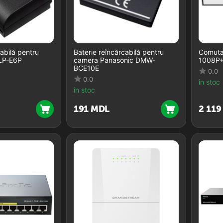
cabilă pentru
Baterie reîncărcabilă pentru
Comuta
LP-E6P
camera Panasonic DMW-
1008P+,
BCE10E
0.0
0.0
în stoc
în stoc
‍191‍
MDL
2 119