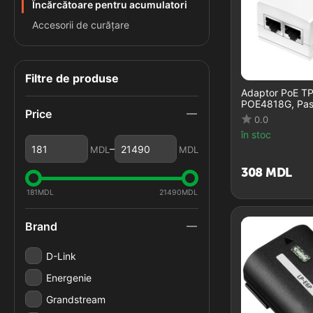
Încărcătoare pentru acumulatori
Accesorii de curățare
Filtre de produse
Adaptor PoE T
POE4818G, Pas
Price
0.0
în stoc
–
MDL
MDL
‍308‍
MDL
181
MDL
21490
MDL
Brand
D-Link
Energenie
Grandstream