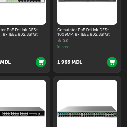
tor PoE D-Link DES-
Comutator PoE D-Link DES-
 8x IEEE 802.3af/at
1009MP, 8x IEEE 802.3af/at
0.0
în stoc
MDL
1 969
MDL