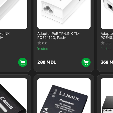
P-LINK
Adaptor PoE TP-LINK TL-
Adapto
iv
POE2412G, Pasiv
POE482
0.0
0.0
în stoc
în stoc
‍280‍
MDL
‍368‍
M