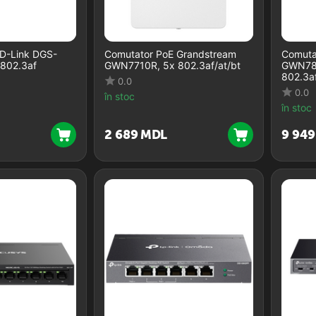
 D-Link DGS-
Comutator PoE Grandstream
Comuta
 802.3af
GWN7710R, 5x 802.3af/at/bt
GWN781
802.3af
0.0
0.0
în stoc
în stoc
2 689
MDL
9 949