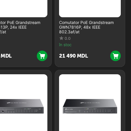
tor PoE Grandstream
Comutator PoE Grandstream
3P, 24x IEEE
GWN7816P, 48x IEEE
/at
802.3af/at
0.0
în stoc
MDL
21 490
MDL