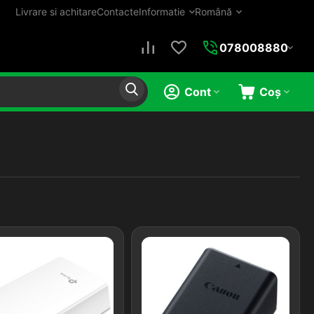
Livrare si achitare
Contacte
Informatie
Română
078008880
Cont
Coș