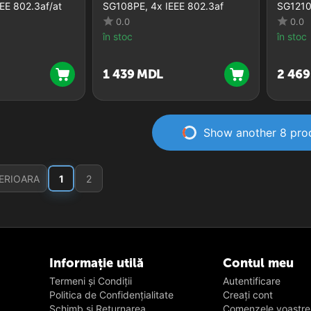
EE 802.3af/at
SG108PE, 4x IEEE 802.3af
SG1210
0.0
0.0
în stoc
în stoc
1 439
MDL
2 469
Show another 8 pro
ERIOARA
1
2
Informație utilă
Contul meu
Termeni și Condiții
Autentificare
Politica de Confidențialitate
Creați cont
Schimb și Returnarea
Сomenzele voastre