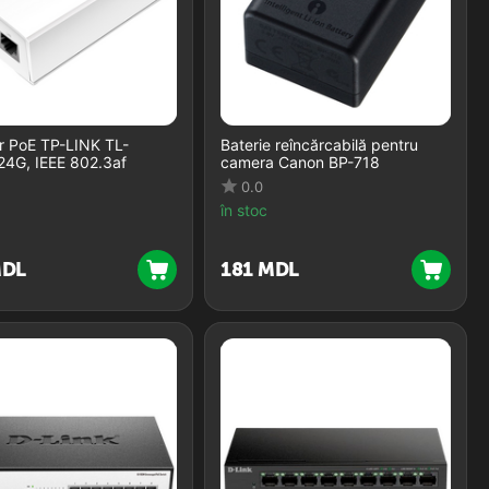
r PoE TP-LINK TL-
Baterie reîncărcabilă pentru
4G, IEEE 802.3af
camera Canon BP-718
0.0
în stoc
DL
‍181‍
MDL