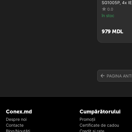
SG1005P, 4x IE
0.0
în stoc
‍979‍
MDL
PAGINA ANT
Conex.md
Cumpărătorului
Despre noi
Promoții
Contacte
Certificate de cadou
Blog/Noutăți
Credit și rate