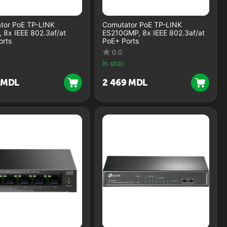
tor PoE TP-LINK
Comutator PoE TP-LINK
 8x IEEE 802.3af/at
ES210GMP, 8x IEEE 802.3af/at
orts
PoE+ Ports
0.0
în stoc
MDL
2 469
MDL