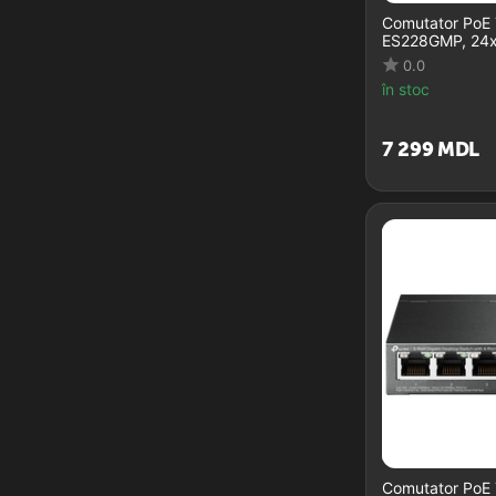
Comutator PoE
ES228GMP, 24x 
0.0
în stoc
7 299
MDL
Comutator PoE 