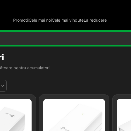
Promotii
Cele mai noi
Cele mai vindute
La reducere
i
ătoare pentru acumulatori
d