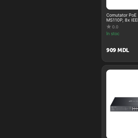
Comutator Po
MS110P, 8x IEE
0.0
în stoc
‍909‍
MDL