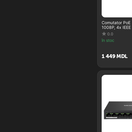
Comutator PoE
1008P, 4x IEEE
0.0
în stoc
1 449
MDL