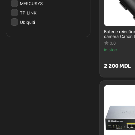
MERCUSYS
TP-LINK
Ubiquiti
Baterie reîncăr
camera Canon 
0.0
în stoc
2 200
MDL