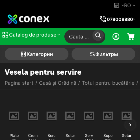
RO
078008880
Catalog de produse
Категории
Фильтры
Vesela pentru servire
Pagina start
/
Casă și Grădină
/
Totul pentru bucătărie
/
Plato
Crem
Borc
Setur
Șerv
Supo
Setur