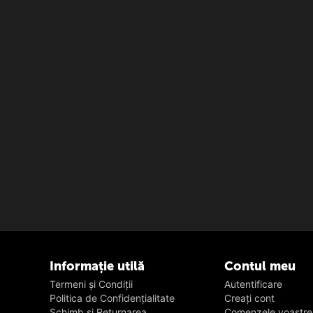
Informație utilă
Contul meu
Termeni și Condiții
Autentificare
Politica de Confidențialitate
Creați cont
Schimb și Returnarea
Сomenzele voastre