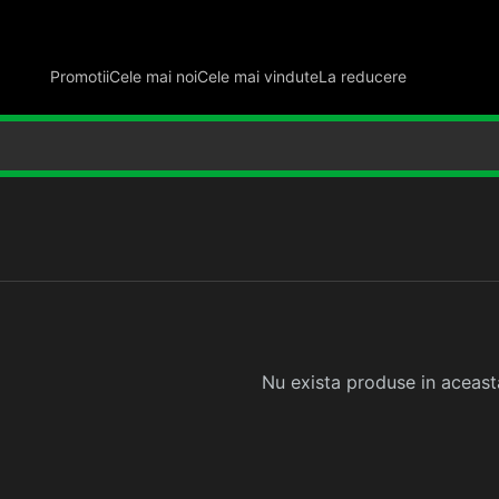
Promotii
Cele mai noi
Cele mai vindute
La reducere
Nu exista produse in aceast