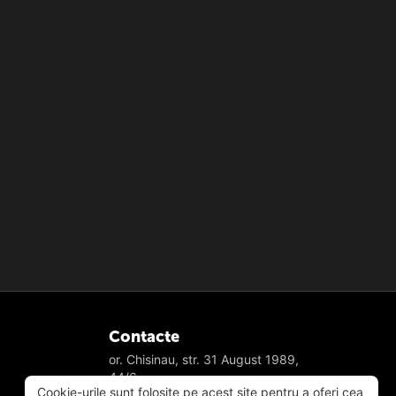
Contacte
or. Chisinau, str. 31 August 1989,
44/6
Cookie-urile sunt folosite pe acest site pentru a oferi cea
078008880