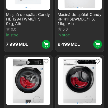
Mașină de spălat Candy
Mașină de spălat Candy
HE 1294TWM6/1-S,
RP 4116BWMBC/1-S,
9kg, Alb
11kg, Alb
0.0
0.0
în stoc
în stoc
7 999
MDL
9 499
MDL