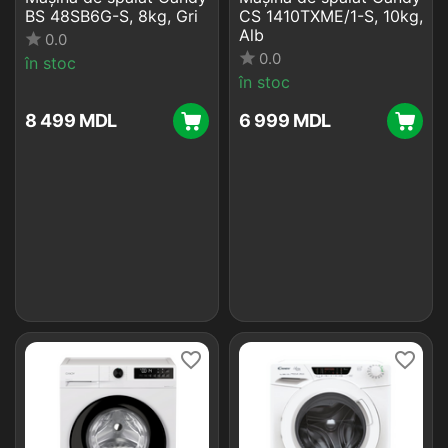
Mașină de spălat Candy
Mașină de spălat Candy
BS 48SB6G-S, 8kg, Gri
CS 1410TXME/1-S, 10kg,
Alb
0.0
0.0
în stoc
în stoc
8 499
MDL
6 999
MDL