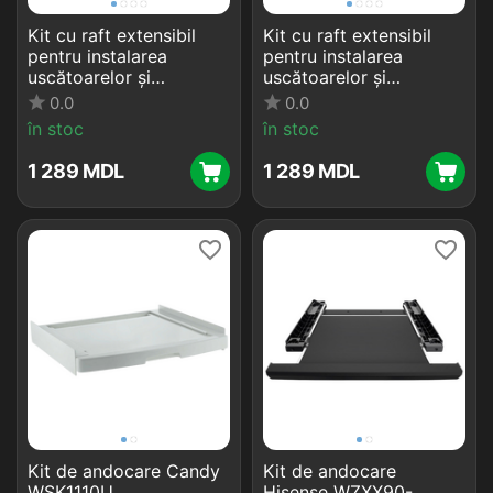
Kit cu raft extensibil
Kit cu raft extensibil
pentru instalarea
pentru instalarea
uscătoarelor și
uscătoarelor și
mașinilor de spălat
mașinilor de spălat
0.0
0.0
Samsung SKK-DD, Alb
Samsung SKK-UDW, Alb
în stoc
în stoc
1 289
MDL
1 289
MDL
Kit de andocare Candy
Kit de andocare
WSK1110U
Hisense WZXX90-