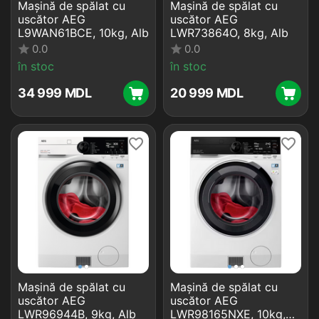
Mașină de spălat cu
Mașină de spălat cu
uscător AEG
uscător AEG
L9WAN61BCE, 10kg, Alb
LWR73864O, 8kg, Alb
0.0
0.0
în stoc
în stoc
34 999
MDL
20 999
MDL
Mașină de spălat cu
Mașină de spălat cu
uscător AEG
uscător AEG
LWR96944B, 9kg, Alb
LWR98165NXE, 10kg,