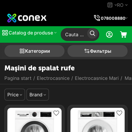
RO
078008880
Catalog de produse
Категории
Фильтры
Maşini de spalat rufe
Pagina start
/
Electrocasnice
/
Electrocasnice Mari
/
Maş
Price
Brand