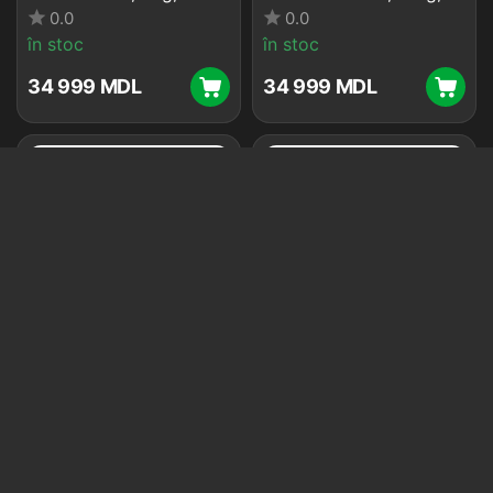
Alb
0.0
0.0
în stoc
în stoc
34 999
MDL
34 999
MDL
Mașină de spălat cu
Mașină de spălat cu
uscător Beko
uscător Haier
B5DFT59442W, 9kg,
HWD80B14959S8U1S,
Alb
8kg, Gri
0.0
0.0
în stoc
în stoc