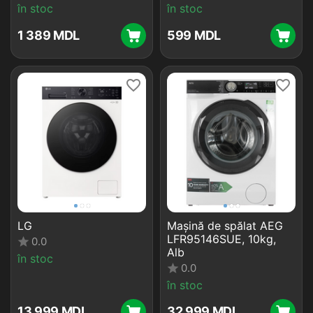
în stoc
în stoc
1 389
MDL
‍599‍
MDL
LG
Mașină de spălat AEG
LFR95146SUE, 10kg,
0.0
Alb
în stoc
0.0
în stoc
13 999
MDL
32 999
MDL