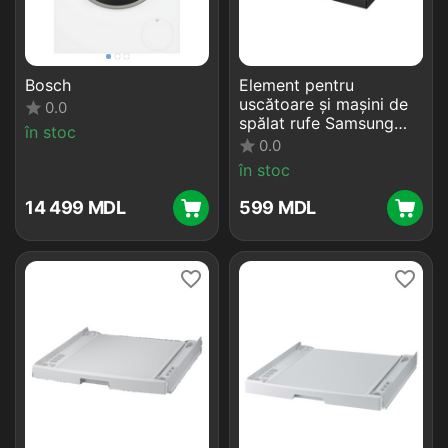
Bosch
Element pentru
uscătoare și mașini de
0.0
spălat rufe Samsung
în stoc
SKK-SSV, Negru
0.0
în stoc
14 499
MDL
‍599‍
MDL