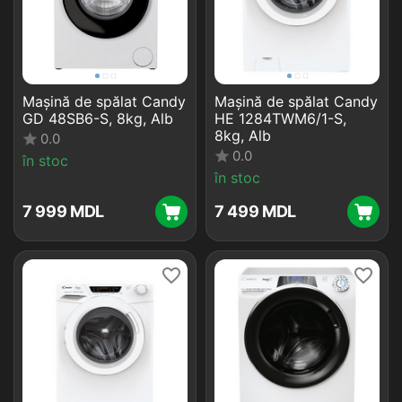
Mașină de spălat Candy
Mașină de spălat Candy
GD 48SB6-S, 8kg, Alb
HE 1284TWM6/1-S,
8kg, Alb
0.0
0.0
în stoc
în stoc
7 999
MDL
7 499
MDL