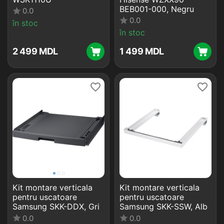
BEB001-000, Negru
0.0
0.0
în stoc
în stoc
2 499
MDL
1 499
MDL
Kit montare verticala
Kit montare verticala
pentru uscatoare
pentru uscatoare
Samsung SKK-DDX, Gri
Samsung SKK-SSW, Alb
0.0
0.0