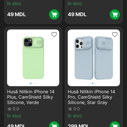
în stoc
în stoc
‍49‍
MDL
‍49‍
MDL
Husă Nillkin iPhone 14
Husă Nillkin iPhone 14
Plus, CamShield Silky
Pro, CamShield Silky
Silicone, Verde
Silicone, Star Gray
0.0
0.0
în stoc
în stoc
‍49‍
MDL
‍299‍
MDL