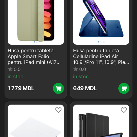
Husă pentru tabletă
Husă pentru tabletă
Apple Smart Folio
Cellularline iPad Air
pentru iPad mini (A17
10.9"/Pro 11", 10,9", Piele
Pro), 8,3", Sage
artificială, Albastru
0.0
0.0
în stoc
în stoc
1 779
MDL
‍649‍
MDL