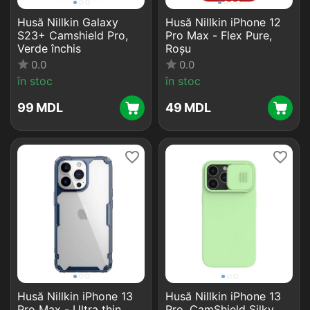
Husă Nillkin Galaxy
Husă Nillkin iPhone 12
S23+ Camshield Pro,
Pro Max - Flex Pure,
Verde închis
Roșu
0.0
0.0
în stoc
în stoc
‍99‍
MDL
‍49‍
MDL
Husă Nillkin iPhone 13
Husă Nillkin iPhone 13
Pro Max - Ultra thin
Pro, CamShield Silky