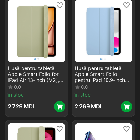
Husă pentru tabletă
Husă pentru tabletă
Apple Smart Folio for
Apple Smart Folio
iPad Air 13-inch (M2),
pentru iPad 10.9-inch
Sage
(11th,10th gen.), 10,9",
0.0
0.0
Poliuretan, Sky
în stoc
în stoc
2 729
MDL
2 269
MDL