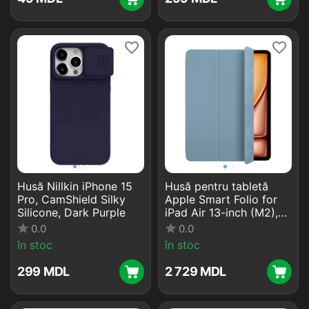
Husă Nillkin iPhone 15
Husă pentru tabletă
Pro, CamShield Silky
Apple Smart Folio for
Silicone, Dark Purple
iPad Air 13-inch (M2),
Denim
0.0
0.0
în stoc
în stoc
‍299‍
MDL
2 729
MDL