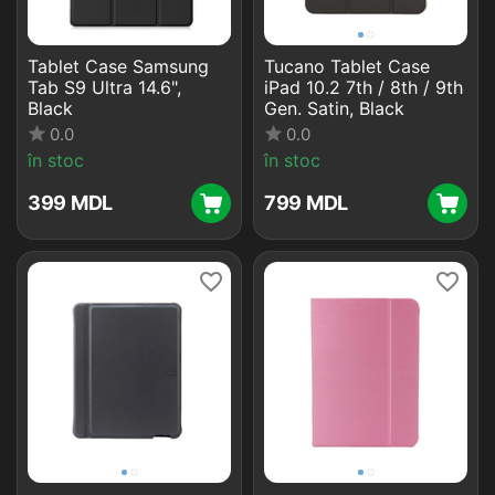
Tablet Case Samsung
Tucano Tablet Case
Tab S9 Ultra 14.6",
iPad 10.2 7th / 8th / 9th
Black
Gen. Satin, Black
0.0
0.0
în stoc
în stoc
‍399‍
MDL
‍799‍
MDL