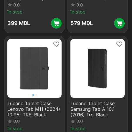
2022) Link, Space Grey
0.0
0.0
în stoc
în stoc
‍399‍
MDL
‍579‍
MDL
Tucano Tablet Case
Tucano Tablet Case
Lenovo Tab M11 (2024)
Samsung Tab A 10.1
10.95" TRE, Black
(2016) Tre, Black
0.0
0.0
în stoc
în stoc