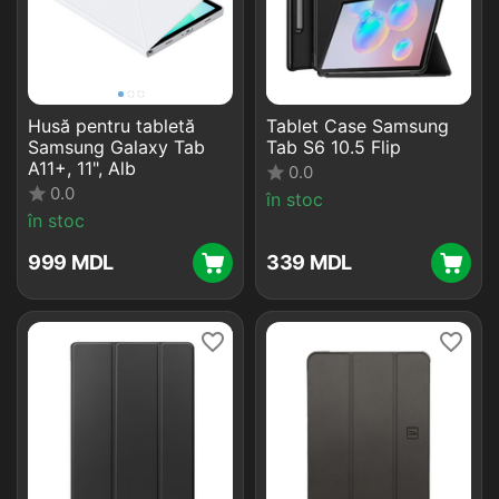
Husă pentru tabletă
Tablet Case Samsung
Samsung Galaxy Tab
Tab S6 10.5 Flip
A11+, 11", Alb
0.0
0.0
în stoc
în stoc
‍999‍
MDL
‍339‍
MDL