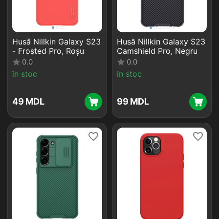
Husă Nillkin Galaxy S23
Husă Nillkin Galaxy S23
- Frosted Pro, Roșu
Camshield Pro, Negru
0.0
0.0
în stoc
în stoc
‍49‍
MDL
‍99‍
MDL