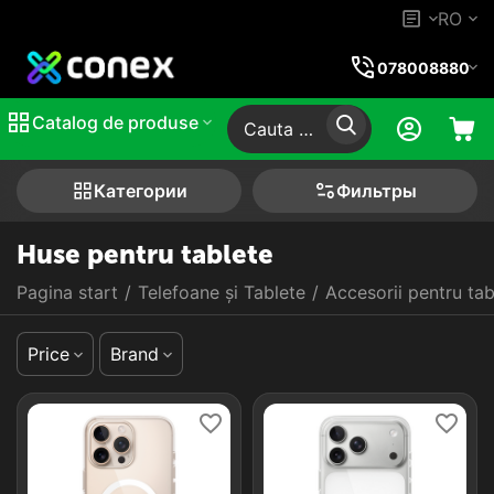
RO
078008880
Catalog de produse
Категории
Фильтры
Huse pentru tablete
Pagina start
/
Telefoane și Tablete
/
Accesorii pentru tab
Price
Brand